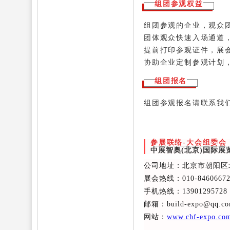
组团参观权益
组团参观的企业，观众
团体观众快速入场通道
提前打印参观证件，展
协助企业定制参观计划
组团报名
组团参观报名请联系我
参展联络-大会组委会
中展智奥(北京)国际展
公司地址：北京市朝阳区北
展会热线：010-8460667
手机热线：13901295728
邮箱：build-expo@qq.c
网站：
www.chf-expo.co