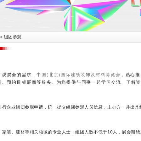
>
组团参观
参观展会的需求，
中国(北京)国际建筑装饰及材料博览会
，贴心推
线、预约目标展商等服务。为您提供与同事一起学习交流、了解
进行企业组团参观申请，统一提交组团参观人员信息，主办方一并出具
、家装、建材等相关领域的专业人士，组团人数不低于10人，展会谢绝